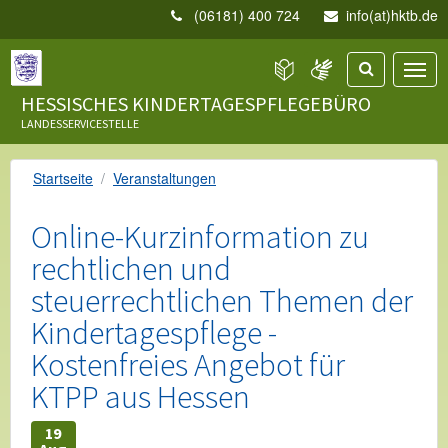
(06181) 400 724
info(at)hktb.de
HESSISCHES KINDERTAGESPFLEGEBÜRO
LANDESSERVICESTELLE
Startseite
Veranstaltungen
Online-Kurzinformation zu
rechtlichen und
steuerrechtlichen Themen der
Kindertagespflege -
Kostenfreies Angebot für
KTPP aus Hessen
19