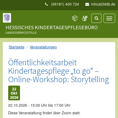
(06181) 400 724
info(at)hktb.de
HESSISCHES KINDERTAGESPFLEGEBÜRO
LANDESSERVICESTELLE
Startseite
Veranstaltungen
Öffentlichkeitsarbeit
Kindertagespflege „to go“ –
Online-Workshop: Storytelling
22
Okt
2026
22.10.2026 - 15:00 Uhr bis 17:00 Uhr
Diese Veranstaltung findet über Zoom statt.