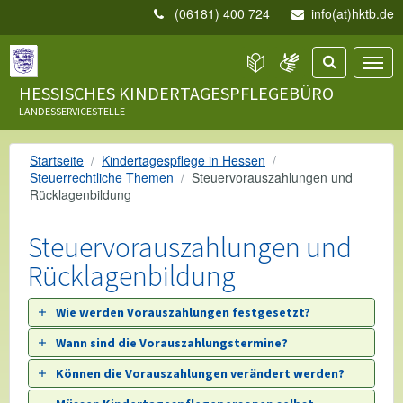
(06181) 400 724
info(at)hktb.de
HESSISCHES KINDERTAGESPFLEGEBÜRO
LANDESSERVICESTELLE
Startseite
Kindertagespflege in Hessen
Steuerrechtliche Themen
Steuervorauszahlungen und
Rücklagenbildung
Steuervorauszahlungen und
Rücklagenbildung
Wie werden Vorauszahlungen festgesetzt?
Wann sind die Vorauszahlungstermine?
Können die Vorauszahlungen verändert werden?